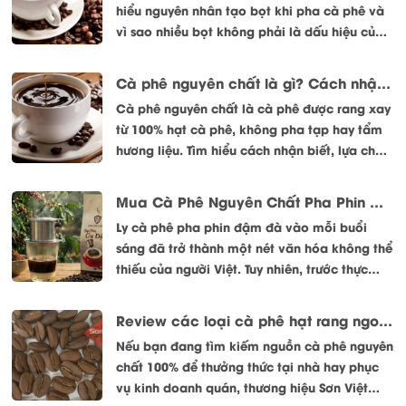
hiểu nguyên nhân tạo bọt khi pha cà phê và
vì sao nhiều bọt không phải là dấu hiệu của
cà phê ngon.
Cà phê nguyên chất là gì? Cách nhận biết và lựa chọn đúng
Cà phê nguyên chất là cà phê được rang xay
từ 100% hạt cà phê, không pha tạp hay tẩm
hương liệu. Tìm hiểu cách nhận biết, lựa chọn
và sử dụng cà phê nguyên chất đúng cách.
Mua Cà Phê Nguyên Chất Pha Phin Ở Đâu Uy Tín, Sạch
Ly cà phê pha phin đậm đà vào mỗi buổi
sáng đã trở thành một nét văn hóa không thể
thiếu của người Việt. Tuy nhiên, trước thực
trạng cà phê bẩn, cà phê trộn tạp chất (bắp,
đậu nành, hóa chất tạo đắng...) tràn lan trên
Review các loại cà phê hạt rang ngon nhất của thương hiệu Sơn Việt
thị trường, người tiêu dùng ngày càng hoang
Nếu bạn đang tìm kiếm nguồn cà phê nguyên
mang.
chất 100% để thưởng thức tại nhà hay phục
vụ kinh doanh quán, thương hiệu Sơn Việt