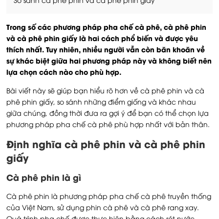
Trong số các phương pháp pha chế cà phê, cà phê phin
và cà phê phin giấy là hai cách phổ biến và được yêu
thích nhất. Tuy nhiên, nhiều người vẫn còn băn khoăn về
sự khác biệt giữa hai phương pháp này và không biết nên
lựa chọn cách nào cho phù hợp.
Bài viết này sẽ giúp bạn hiểu rõ hơn về cà phê phin và cà
phê phin giấy, so sánh những điểm giống và khác nhau
giữa chúng, đồng thời đưa ra gợi ý để bạn có thể chọn lựa
phương pháp pha chế cà phê phù hợp nhất với bản thân.
Định nghĩa cà phê phin và cà phê phin
giấy
Cà phê phin là gì
Cà phê phin là phương pháp pha chế cà phê truyền thống
của Việt Nam, sử dụng phin cà phê và cà phê rang xay.
Quá trình pha chế được thực hiện bằng cách rót nước