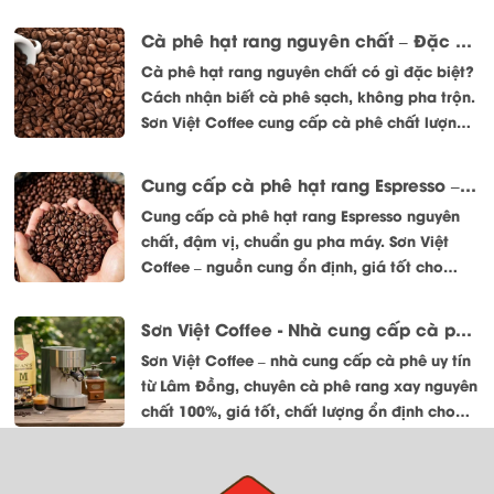
Coffee (đến từ thủ phủ trà và cà phê Bảo Lộc,
Lâm Đồng) chắc chắn là cái tên không thể
Cà phê hạt rang nguyên chất – Đặc điểm và cách nhận biết
bỏ qua. Đ nổi tiếng với triết lý "Cà phê sạch
Cà phê hạt rang nguyên chất có gì đặc biệt?
vì sức khỏe cộng đồng", Sơn Việt sở hữu danh
Cách nhận biết cà phê sạch, không pha trộn.
mục sản phẩm vô cùng đa dạng.
Sơn Việt Coffee cung cấp cà phê chất lượng,
chuẩn vị tự nhiên.
Cung cấp cà phê hạt rang Espresso – Đậm vị, chuẩn gu pha máy
Cung cấp cà phê hạt rang Espresso nguyên
chất, đậm vị, chuẩn gu pha máy. Sơn Việt
Coffee – nguồn cung ổn định, giá tốt cho
quán và doanh nghiệp.
Sơn Việt Coffee - Nhà cung cấp cà phê uy tín tại Lâm Đồng
Sơn Việt Coffee – nhà cung cấp cà phê uy tín
từ Lâm Đồng, chuyên cà phê rang xay nguyên
chất 100%, giá tốt, chất lượng ổn định cho
quán và doanh nghiệp.