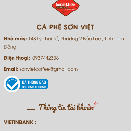
CÀ PHÊ SƠN VIỆT
Nhà máy:
148 Lý Thái Tổ, Phường 2 Bảo Lộc , Tình Lâm
Đồng
Điện thoại:
0937442338
Email:
sonvietcoffee@gmail.com
Thông tin tài khoản
VIETINBANK :