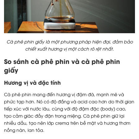
Cà phê phin giấy là một phương pháp hiện đại, đảm bảo
chiết xuất hương vị một cách rõ rệt nhất.
So sánh cà phê phin và cà phê phin
giấy
Hương vị và đặc tính
Cà phê phin mang đến hương vị đậm đà, mạnh mẽ và
phức tạp hơn. Nó có độ đắng và acid cao hơn do thời gian
tiếp xúc với nước lâu, cùng với độ đậm đặc (body) cao,
tạo cảm giác đầy đặn trong miệng. Cà phê phin giữ lại
nhiều dầu, tạo nên lớp crema trên bề mặt và hương thơm
nồng nàn, lan tỏa.