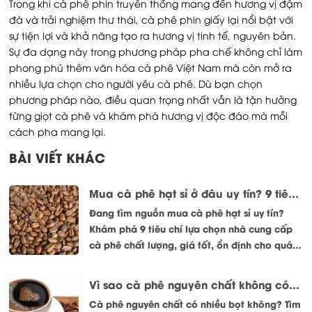
Trong khi cà phê phin truyền thống mang đến hương vị đậm
đà và trải nghiệm thư thái, cà phê phin giấy lại nổi bật với
sự tiện lợi và khả năng tạo ra hương vị tinh tế, nguyên bản.
Sự đa dạng này trong phương pháp pha chế không chỉ làm
phong phú thêm văn hóa cà phê Việt Nam mà còn mở ra
nhiều lựa chọn cho người yêu cà phê. Dù bạn chọn
phương pháp nào, điều quan trọng nhất vẫn là tận hưởng
từng giọt cà phê và khám phá hương vị độc đáo mà mỗi
cách pha mang lại.
BÀI VIẾT KHÁC
Mua cà phê hạt sỉ ở đâu uy tín? 9 tiêu chí lựa chọn nhà cung cấp chất lượng
Đang tìm nguồn mua cà phê hạt sỉ uy tín?
Khám phá 9 tiêu chí lựa chọn nhà cung cấp
cà phê chất lượng, giá tốt, ổn định cho quán
cà phê và đại lý.
Vì sao cà phê nguyên chất không có nhiều bọt? Giải đáp đúng từ góc nhìn rang xay
Cà phê nguyên chất có nhiều bọt không? Tìm