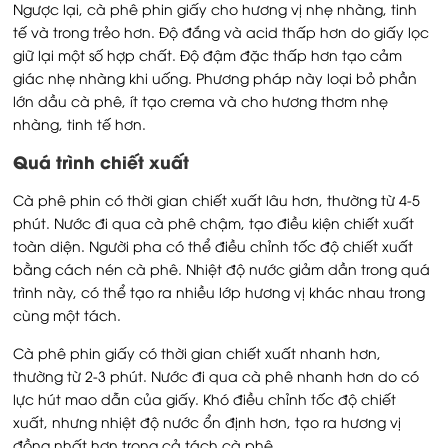
Ngược lại, cà phê phin giấy cho hương vị nhẹ nhàng, tinh
tế và trong trẻo hơn. Độ đắng và acid thấp hơn do giấy lọc
giữ lại một số hợp chất. Độ đậm đặc thấp hơn tạo cảm
giác nhẹ nhàng khi uống. Phương pháp này loại bỏ phần
lớn dầu cà phê, ít tạo crema và cho hương thơm nhẹ
nhàng, tinh tế hơn.
Quá trình chiết xuất
Cà phê phin có thời gian chiết xuất lâu hơn, thường từ 4-5
phút. Nước đi qua cà phê chậm, tạo điều kiện chiết xuất
toàn diện. Người pha có thể điều chỉnh tốc độ chiết xuất
bằng cách nén cà phê. Nhiệt độ nước giảm dần trong quá
trình này, có thể tạo ra nhiều lớp hương vị khác nhau trong
cùng một tách.
Cà phê phin giấy có thời gian chiết xuất nhanh hơn,
thường từ 2-3 phút. Nước đi qua cà phê nhanh hơn do có
lực hút mao dẫn của giấy. Khó điều chỉnh tốc độ chiết
xuất, nhưng nhiệt độ nước ổn định hơn, tạo ra hương vị
đồng nhất hơn trong cả tách cà phê.