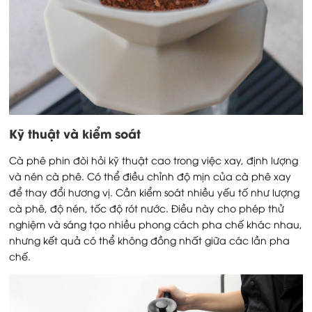
Kỹ thuật và kiểm soát
Cà phê phin đòi hỏi kỹ thuật cao trong việc xay, định lượng
và nén cà phê. Có thể điều chỉnh độ mịn của cà phê xay
để thay đổi hương vị. Cần kiểm soát nhiều yếu tố như lượng
cà phê, độ nén, tốc độ rót nước. Điều này cho phép thử
nghiệm và sáng tạo nhiều phong cách pha chế khác nhau,
nhưng kết quả có thể không đồng nhất giữa các lần pha
chế.