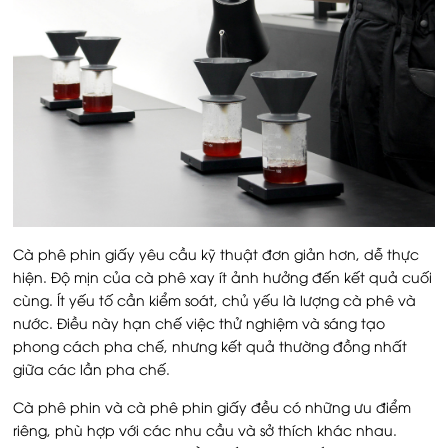
Cà phê phin giấy yêu cầu kỹ thuật đơn giản hơn, dễ thực
hiện. Độ mịn của cà phê xay ít ảnh hưởng đến kết quả cuối
cùng. Ít yếu tố cần kiểm soát, chủ yếu là lượng cà phê và
nước. Điều này hạn chế việc thử nghiệm và sáng tạo
phong cách pha chế, nhưng kết quả thường đồng nhất
giữa các lần pha chế.
Cà phê phin và cà phê phin giấy đều có những ưu điểm
riêng, phù hợp với các nhu cầu và sở thích khác nhau.