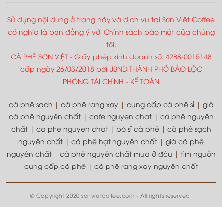
Sử dụng nội dung ở trang này và dịch vụ tại Sơn Việt Coffee
có nghĩa là bạn đồng ý với Chính sách bảo mật của chúng
tôi.
CÀ PHÊ SƠN VIỆT - Giấy phép kinh doanh số: 42B8-0015148
cấp ngày 26/03/2018 bởi UBND THÀNH PHỐ BẢO LỘC
PHÒNG TÀI CHÍNH - KẾ TOÁN
cà phê sạch
|
cà phê rang xay
|
cung cấp cà phê sỉ
|
giá
cà phê nguyên chất
|
cafe nguyen chat
|
cà phê nguyên
chất
|
ca phe nguyen chat
|
bỏ sỉ cà phê
|
cà phê sạch
nguyên chất
|
cà phê hạt nguyên chất
|
giá cà phê
nguyên chất
|
cà phê nguyên chất mua ở đâu
|
tìm nguồn
cung cấp cà phê
|
cà phê rang xay nguyên chất
© Copyright 2020 sonvietcoffee.com - All rights reserved.