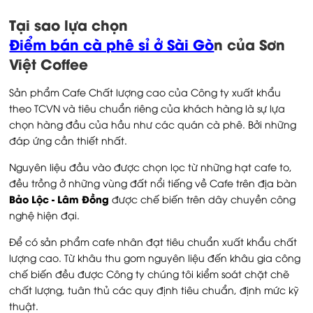
Tại sao lựa chọn
Điểm bán cà phê sỉ ở Sài Gò
n của Sơn
Việt Coffee
Sản phẩm Cafe Chất lượng cao của Công ty xuất khẩu
theo TCVN và tiêu chuẩn riêng của khách hàng là sự lựa
chọn hàng đầu của hầu như các quán cà phê. Bởi những
đáp ứng cần thiết nhất.
Nguyên liệu đầu vào được chọn lọc từ những hạt cafe to,
đều trồng ở những vùng đất nổi tiếng về Cafe trên địa bàn
Bảo Lộc - Lâm Đồng
được chế biến trên dây chuyền công
nghệ hiện đại.
Để có sản phẩm cafe nhân đạt tiêu chuẩn xuất khẩu chất
lượng cao. Từ khâu thu gom nguyên liệu đến khâu gia công
chế biến đều được Công ty chúng tôi kiểm soát chặt chẽ
chất lượng, tuân thủ các quy định tiêu chuẩn, định mức kỹ
thuật.