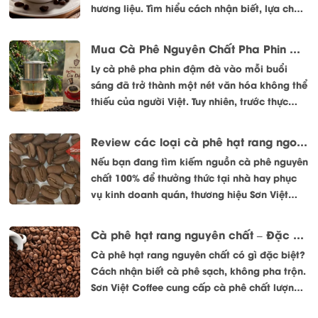
hương liệu. Tìm hiểu cách nhận biết, lựa chọn
và sử dụng cà phê nguyên chất đúng cách.
Mua Cà Phê Nguyên Chất Pha Phin Ở Đâu Uy Tín, Sạch
Ly cà phê pha phin đậm đà vào mỗi buổi
sáng đã trở thành một nét văn hóa không thể
thiếu của người Việt. Tuy nhiên, trước thực
trạng cà phê bẩn, cà phê trộn tạp chất (bắp,
đậu nành, hóa chất tạo đắng...) tràn lan trên
Review các loại cà phê hạt rang ngon nhất của thương hiệu Sơn Việt
thị trường, người tiêu dùng ngày càng hoang
Nếu bạn đang tìm kiếm nguồn cà phê nguyên
mang.
chất 100% để thưởng thức tại nhà hay phục
vụ kinh doanh quán, thương hiệu Sơn Việt
Coffee (đến từ thủ phủ trà và cà phê Bảo Lộc,
Lâm Đồng) chắc chắn là cái tên không thể
Cà phê hạt rang nguyên chất – Đặc điểm và cách nhận biết
bỏ qua. Đ nổi tiếng với triết lý "Cà phê sạch
Cà phê hạt rang nguyên chất có gì đặc biệt?
vì sức khỏe cộng đồng", Sơn Việt sở hữu danh
Cách nhận biết cà phê sạch, không pha trộn.
mục sản phẩm vô cùng đa dạng.
Sơn Việt Coffee cung cấp cà phê chất lượng,
chuẩn vị tự nhiên.