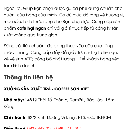
Ngoài ra, Giúp Bạn chọn được gu cà phê đúng chuẩn cho
quán, cửa hàng của mình. Có đủ mức độ rang về hương vị,
màu sắc, hình thức rang cho Bạn chọn lựa. Cung cấp sản
cafe hạt ngon
phẩm
chỉ với giá sỉ trực tiếp từ công ty sản
xuất không qua trung gian.
Đóng gói tiêu chuẩn, đa dạng theo yêu cầu của từng
khách hàng. Cung cấp đầy đủ giấy tờ, chứng từ liên quan
về vệ sinh ATTP, công bố chất lượng… Để khách hàng yên
tâm kinh doanh.
Thông tin liên hệ
XƯỞNG SẢN XUẤT TRÀ - COFFEE SƠN VIỆT
Nhà máy:
148 Lý Thái Tổ, Thôn 6, ĐamBri , Bảo Lộc , Lâm
Đồng
Chi nhánh:
82/2 Kinh Dương Vương , P13, Q.6, TP.HCM
Điện thoại:
0937 442 338 - 0983 713 204