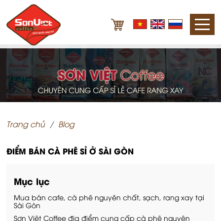
Trang chủ
Blog
ĐIỂM BÁN CÀ PHÊ SỈ Ở SÀI GÒN
Mục lục
Mua bán cafe, cà phê nguyên chất, sạch, rang xay tại
Sài Gòn
Sơn Việt Coffee địa điểm cung cấp cà phê nguyên