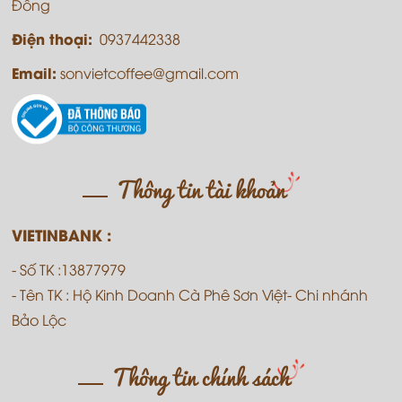
Đồng
Điện thoại:
0937442338
Email:
sonvietcoffee@gmail.com
Thông tin tài khoản
VIETINBANK :
- Số TK :13877979
- Tên TK : Hộ Kinh Doanh Cà Phê Sơn Việt- Chi nhánh
Bảo Lộc
Thông tin chính sách