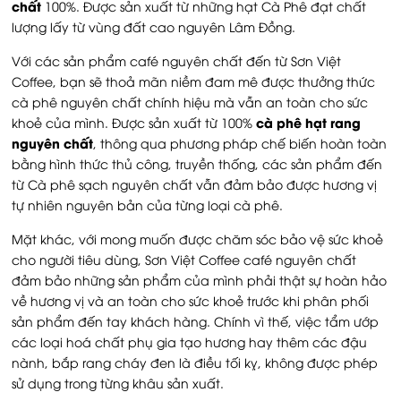
chất
100%. Được sản xuất từ những hạt Cà Phê đạt chất
lượng lấy từ vùng đất cao nguyên Lâm Đồng.
Với các sản phẩm café nguyên chất đến từ Sơn Việt
Coffee, bạn sẽ thoả mãn niềm đam mê được thưởng thức
cà phê nguyên chất chính hiệu mà vẫn an toàn cho sức
cà phê hạt rang
khoẻ của mình. Được sản xuất từ 100%
nguyên chất
, thông qua phương pháp chế biến hoàn toàn
bằng hình thức thủ công, truyền thống, các sản phẩm đến
từ Cà phê sạch nguyên chất vẫn đảm bảo được hương vị
tự nhiên nguyên bản của từng loại cà phê.
Mặt khác, với mong muốn được chăm sóc bảo vệ sức khoẻ
cho người tiêu dùng, Sơn Việt Coffee café nguyên chất
đảm bảo những sản phẩm của mình phải thật sự hoàn hảo
về hương vị và an toàn cho sức khoẻ trước khi phân phối
sản phẩm đến tay khách hàng. Chính vì thế, việc tẩm ướp
các loại hoá chất phụ gia tạo hương hay thêm các đậu
nành, bắp rang cháy đen là điều tối kỵ, không được phép
sử dụng trong từng khâu sản xuất.