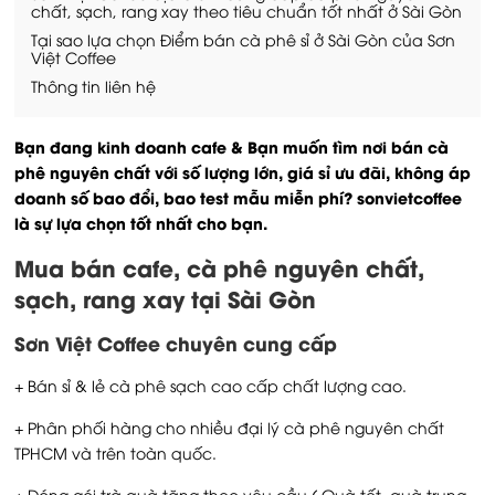
chất, sạch, rang xay theo tiêu chuẩn tốt nhất ở Sài Gòn
Tại sao lựa chọn Điểm bán cà phê sỉ ở Sài Gòn của Sơn
Việt Coffee
Thông tin liên hệ
Bạn đang kinh doanh cafe & Bạn muốn tìm nơi bán cà
phê nguyên chất với số lượng lớn, giá sỉ ưu đãi, không áp
doanh số bao đổi, bao test mẫu miễn phí? sonvietcoffee
là sự lựa chọn tốt nhất cho bạn.
Mua bán cafe, cà phê nguyên chất,
sạch, rang xay tại Sài Gòn
Sơn Việt Coffee chuyên cung cấp
+ Bán sỉ & lẻ cà phê sạch cao cấp chất lượng cao.
+ Phân phối hàng cho nhiều đại lý cà phê nguyên chất
TPHCM và trên toàn quốc.
+ Đóng gói trà quà tặng theo yêu cầu ( Quà tết, quà trung