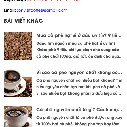
Email:
sonvietcoffee@gmail.com
BÀI VIẾT KHÁC
Mua cà phê hạt sỉ ở đâu uy tín? 9 tiêu chí lựa chọn nhà cung cấp chất lượng
Đang tìm nguồn mua cà phê hạt sỉ uy tín?
Khám phá 9 tiêu chí lựa chọn nhà cung cấp
cà phê chất lượng, giá tốt, ổn định cho quán
cà phê và đại lý.
Vì sao cà phê nguyên chất không có nhiều bọt? Giải đáp đúng từ góc nhìn rang xay
Cà phê nguyên chất có nhiều bọt không? Tìm
hiểu nguyên nhân tạo bọt khi pha cà phê và
vì sao nhiều bọt không phải là dấu hiệu của
cà phê ngon.
Cà phê nguyên chất là gì? Cách nhận biết và lựa chọn đúng
Cà phê nguyên chất là cà phê được rang xay
từ 100% hạt cà phê, không pha tạp hay tẩm