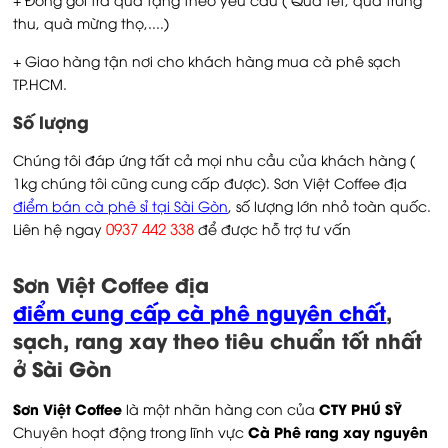
thu, quà mừng thọ,....)
+ Giao hàng tận nơi cho khách hàng mua cà phê sạch
TP.HCM.
Số lượng
Chúng tôi đáp ứng tất cả mọi nhu cầu của khách hàng (
1kg chúng tôi cũng cung cấp được). Sơn Việt Coffee địa
điểm bán cà phê sỉ tại Sài Gòn
, số lượng lớn nhỏ toàn quốc.
0937 442 338
Liên hệ ngay
để được hỗ trợ tư vấn
Sơn Việt Coffee địa
điểm cung cấp cà phê nguyên chất
,
sạch, rang xay theo tiêu chuẩn tốt nhất
ở Sài Gòn
Sơn Việt Coffee
CTY PHÚ SỸ
là một nhãn hàng con của
Cà Phê rang xay nguyên
Chuyên hoạt động trong lĩnh vực