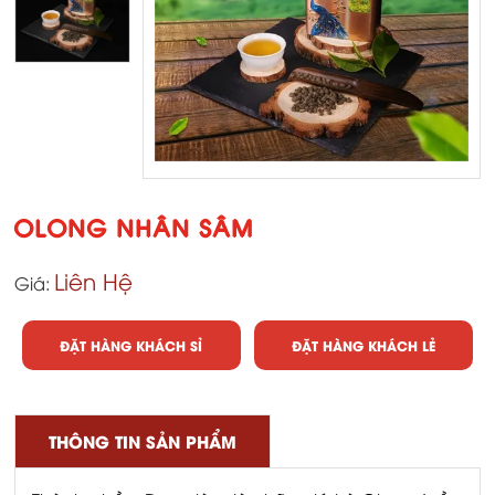
OLONG NHÂN SÂM
Liên Hệ
Giá:
ĐẶT HÀNG KHÁCH SỈ
ĐẶT HÀNG KHÁCH LẺ
THÔNG TIN SẢN PHẨM