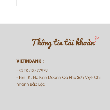
Thông tin tài khoản
VIETINBANK :
- Số TK :13877979
- Tên TK : Hộ Kinh Doanh Cà Phê Sơn Việt- Chi
nhánh Bảo Lộc