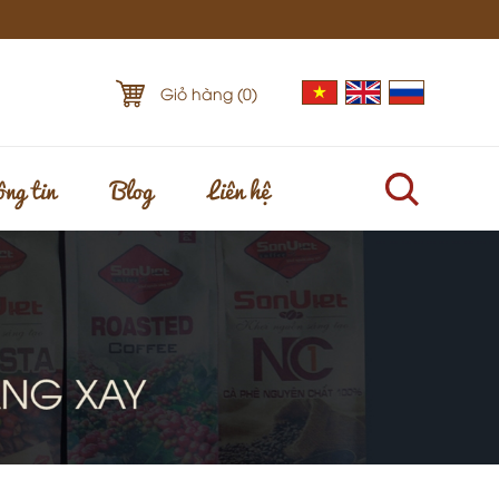
Giỏ hàng (
0
)
ng tin
Blog
Liên hệ