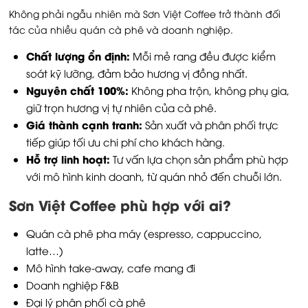
Không phải ngẫu nhiên mà Sơn Việt Coffee trở thành đối
tác của nhiều quán cà phê và doanh nghiệp.
Chất lượng ổn định:
Mỗi mẻ rang đều được kiểm
soát kỹ lưỡng, đảm bảo hương vị đồng nhất.
Nguyên chất 100%:
Không pha trộn, không phụ gia,
giữ trọn hương vị tự nhiên của cà phê.
Giá thành cạnh tranh:
Sản xuất và phân phối trực
tiếp giúp tối ưu chi phí cho khách hàng.
Hỗ trợ linh hoạt:
Tư vấn lựa chọn sản phẩm phù hợp
với mô hình kinh doanh, từ quán nhỏ đến chuỗi lớn.
Sơn Việt Coffee phù hợp với ai?
Quán cà phê pha máy (espresso, cappuccino,
latte…)
Mô hình take-away, cafe mang đi
Doanh nghiệp F&B
Đại lý phân phối cà phê