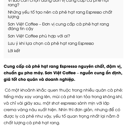
rang?
Những yếu tố tạo nên cà phê hạt rang Espresso chất
lượng
Sơn Việt Coffee – Đơn vị cung cấp cà phê hạt rang
đáng tin cậy
Sơn Việt Coffee phù hợp với ai?
Lưu ý khi lựa chọn cà phê hạt rang Espresso
Lời kết
Cung cấp cà phê hạt rang Espresso nguyên chất, đậm vị,
chuẩn gu pha máy. Sơn Việt Coffee – nguồn cung ổn định,
giá tốt cho quán và doanh nghiệp.
Có một khoảnh khắc quen thuộc trong nhiều quán cà phê:
tiếng máy xay vang lên, mùi cà phê lan tỏa trong không khí,
và chỉ vài giây sau, một shot espresso sánh mịn với lớp
crema vàng nâu xuất hiện. Nhìn thì đơn giản, nhưng để có
được ly cà phê như vậy, yếu tố quan trọng nhất lại nằm ở
chất lượng cà phê hạt rang.