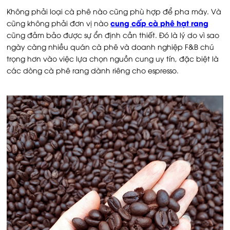
Không phải loại cà phê nào cũng phù hợp để pha máy. Và
cung cấp cà phê hạt rang
cũng không phải đơn vị nào
cũng đảm bảo được sự ổn định cần thiết. Đó là lý do vì sao
ngày càng nhiều quán cà phê và doanh nghiệp F&B chú
trọng hơn vào việc lựa chọn nguồn cung uy tín, đặc biệt là
các dòng cà phê rang dành riêng cho espresso.