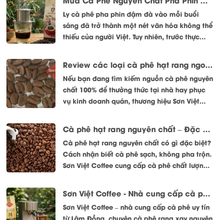
Ly cà phê pha phin đậm đà vào mỗi buổi
sáng đã trở thành một nét văn hóa không thể
thiếu của người Việt. Tuy nhiên, trước thực
trạng cà phê bẩn, cà phê trộn tạp chất (bắp,
đậu nành, hóa chất tạo đắng...) tràn lan trên
Review các loại cà phê hạt rang ngon nhất của thương hiệu Sơn Việt
thị trường, người tiêu dùng ngày càng hoang
Nếu bạn đang tìm kiếm nguồn cà phê nguyên
mang.
chất 100% để thưởng thức tại nhà hay phục
vụ kinh doanh quán, thương hiệu Sơn Việt
Coffee (đến từ thủ phủ trà và cà phê Bảo Lộc,
Lâm Đồng) chắc chắn là cái tên không thể
Cà phê hạt rang nguyên chất – Đặc điểm và cách nhận biết
bỏ qua. Đ nổi tiếng với triết lý "Cà phê sạch
Cà phê hạt rang nguyên chất có gì đặc biệt?
vì sức khỏe cộng đồng", Sơn Việt sở hữu danh
Cách nhận biết cà phê sạch, không pha trộn.
mục sản phẩm vô cùng đa dạng.
Sơn Việt Coffee cung cấp cà phê chất lượng,
chuẩn vị tự nhiên.
Sơn Việt Coffee - Nhà cung cấp cà phê uy tín tại Lâm Đồng
Sơn Việt Coffee – nhà cung cấp cà phê uy tín
từ Lâm Đồng, chuyên cà phê rang xay nguyên