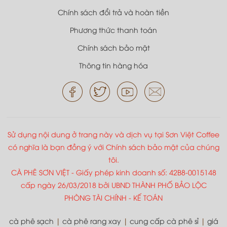
Chính sách đổi trả và hoàn tiền
Phương thức thanh toán
Chính sách bảo mật
Thông tin hàng hóa
Sử dụng nội dung ở trang này và dịch vụ tại Sơn Việt Coffee
có nghĩa là bạn đồng ý với Chính sách bảo mật của chúng
tôi.
CÀ PHÊ SƠN VIỆT - Giấy phép kinh doanh số: 42B8-0015148
cấp ngày 26/03/2018 bởi UBND THÀNH PHỐ BẢO LỘC
PHÒNG TÀI CHÍNH - KẾ TOÁN
cà phê sạch
|
cà phê rang xay
|
cung cấp cà phê sỉ
|
giá