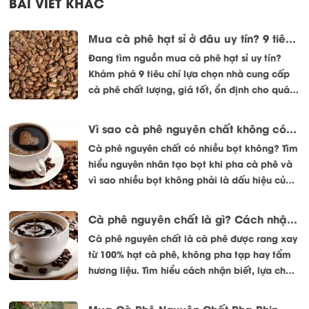
BÀI VIẾT KHÁC
Mua cà phê hạt sỉ ở đâu uy tín? 9 tiêu chí lựa chọn nhà cung cấp chất lượng
Đang tìm nguồn mua cà phê hạt sỉ uy tín?
Khám phá 9 tiêu chí lựa chọn nhà cung cấp
cà phê chất lượng, giá tốt, ổn định cho quán
cà phê và đại lý.
Vì sao cà phê nguyên chất không có nhiều bọt? Giải đáp đúng từ góc nhìn rang xay
Cà phê nguyên chất có nhiều bọt không? Tìm
hiểu nguyên nhân tạo bọt khi pha cà phê và
vì sao nhiều bọt không phải là dấu hiệu của
cà phê ngon.
Cà phê nguyên chất là gì? Cách nhận biết và lựa chọn đúng
Cà phê nguyên chất là cà phê được rang xay
từ 100% hạt cà phê, không pha tạp hay tẩm
hương liệu. Tìm hiểu cách nhận biết, lựa chọn
và sử dụng cà phê nguyên chất đúng cách.
Mua Cà Phê Nguyên Chất Pha Phin Ở Đâu Uy Tín, Sạch