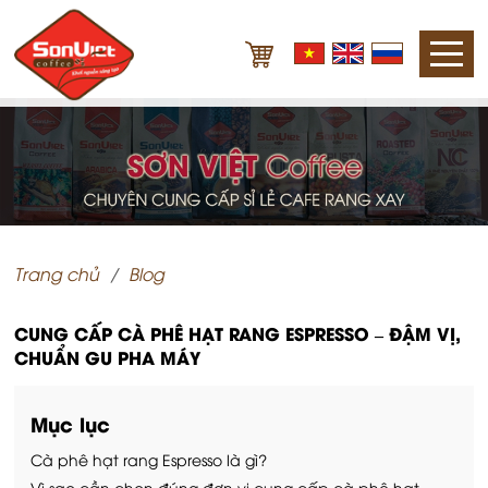
Trang chủ
Blog
CUNG CẤP CÀ PHÊ HẠT RANG ESPRESSO – ĐẬM VỊ,
CHUẨN GU PHA MÁY
Mục lục
Cà phê hạt rang Espresso là gì?
Vì sao cần chọn đúng đơn vị cung cấp cà phê hạt